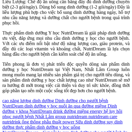
Liều Lượng: Chế độ ăn uống cân bằng đầy đủ dinh dưỡng chuyên
biệt (2-3 gói/ngày). Dùng bổ sung dinh dưỡng (1-2 gói/ngày) Đây là
liều lượng phù hợp cho việc bổ sung dinh dưỡng hàng ngày, hỗ trợ
nhu cầu năng lượng và dưỡng chất cho người bệnh trong quá trình
phục hồi.
Thực phẩm dinh dưỡng Y học NutriDream là giải pháp dinh dưỡng
ưu việt, đáp ứng mọi nhu cầu dinh dưỡng y học cho người bệnh.
Với các ưu điểm nổi bật như độ năng lượng cao, giàu protein, và
đầy đủ các loại vitamin và khoáng chất, NutriDream là lựa chọn
hàng đầu cho người bệnh cần kiểm soát chế độ ăn uống.
Tiên phong là đơn vị phát triển độc quyền dòng sản phẩm dinh
dưỡng y học NutriDream tại Việt Nam, Nhất Lâm Group luôn
mong muốn mang lại nhiều sản phẩm giá trị cho người tiêu dùng, và
sản phẩm dinh dưỡng y học chất lượng cao như NutriDream sẽ mở
ra hướng đi mới trong việc cải thiện và duy trì sức khỏe, đồng thời
góp phần tạo nên một cuộc sống tốt đẹp hơn cho người bệnh.
cao năng lượng
dinh dưỡng
Dinh dưỡng cho người bệnh
NutriDeam
dinh dưỡng y học nuôi ăn qua đường miệng
Dinh
dưỡng y khoa NutriDream
drink
đường miệng
energy
hệ lụy
hồi
phục
người bệnh
Nhất Lâm group
nutridream
nutridream care
nutridrink
ống thông
phẫu thuật
power
Sữa dinh dưỡng
suy dinh
dưỡng
thực phẩm dinh dưỡng y học
uống