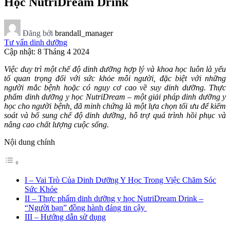
Học NutriDream Drink
Đăng bởi
brandall_manager
Tư vấn dinh dưỡng
Cập nhật: 8 Tháng 4 2024
Việc duy trì một chế độ dinh dưỡng hợp lý và khoa học luôn là yếu
tố quan trọng đối với sức khỏe mỗi người, đặc biệt với những
người mắc bệnh hoặc có nguy cơ cao về suy dinh dưỡng. Thực
phẩm dinh dưỡng y học NutriDream – một giải pháp dinh dưỡng y
học cho người bệnh, đã minh chứng là một lựa chọn tối ưu để kiểm
soát và bổ sung chế độ dinh dưỡng, hỗ trợ quá trình hồi phục và
nâng cao chất lượng cuộc sống.
Nội dung chính
I – Vai Trò Của Dinh Dưỡng Y Học Trong Việc Chăm Sóc
Sức Khỏe
II – Thực phẩm dinh dưỡng y học NutriDream Drink –
“Người bạn” đồng hành đáng tin cậy
III – Hướng dẫn sử dụng