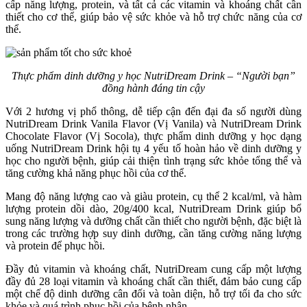
cấp năng lượng, protein, và tất cả các vitamin và khoáng chất cần
thiết cho cơ thể, giúp bảo vệ sức khỏe và hỗ trợ chức năng của cơ
thể.
Thực phẩm dinh dưỡng y học NutriDream Drink – “Người bạn”
đồng hành đáng tin cậy
Với 2 hương vị phổ thông, dễ tiếp cận đến đại đa số người dùng
NutriDream Drink Vanila Flavor (Vị Vanila) và NutriDream Drink
Chocolate Flavor (Vị Socola), thực phẩm dinh dưỡng y học dạng
uống NutriDream Drink hội tụ 4 yếu tố hoàn hảo về dinh dưỡng y
học cho người bệnh, giúp cải thiện tình trạng sức khỏe tổng thể và
tăng cường khả năng phục hồi của cơ thể.
Mang độ năng lượng cao và giàu protein, cụ thể 2 kcal/ml, và hàm
lượng protein dồi dào, 20g/400 kcal, NutriDream Drink giúp bổ
sung năng lượng và dưỡng chất cần thiết cho người bệnh, đặc biệt là
trong các trường hợp suy dinh dưỡng, cần tăng cường năng lượng
và protein để phục hồi.
Đầy đủ vitamin và khoáng chất, NutriDream cung cấp một lượng
đầy đủ 28 loại vitamin và khoáng chất cần thiết, đảm bảo cung cấp
một chế độ dinh dưỡng cân đối và toàn diện, hỗ trợ tối đa cho sức
khỏe và quá trình phục hồi của bệnh nhân.